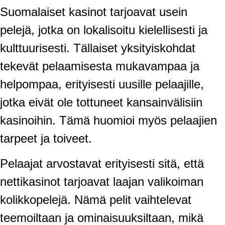
Suomalaiset kasinot tarjoavat usein
pelejä, jotka on lokalisoitu kielellisesti ja
kulttuurisesti. Tällaiset yksityiskohdat
tekevät pelaamisesta mukavampaa ja
helpompaa, erityisesti uusille pelaajille,
jotka eivät ole tottuneet kansainvälisiin
kasinoihin. Tämä huomioi myös pelaajien
tarpeet ja toiveet.
Pelaajat arvostavat erityisesti sitä, että
nettikasinot tarjoavat laajan valikoiman
kolikkopelejä. Nämä pelit vaihtelevat
teemoiltaan ja ominaisuuksiltaan, mikä