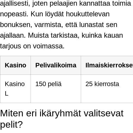
ajallisesti, joten pelaajien kannattaa toimia
nopeasti. Kun löydät houkuttelevan
bonuksen, varmista, että lunastat sen
ajallaan. Muista tarkistaa, kuinka kauan
tarjous on voimassa.
Kasino
Pelivalikoima
Ilmaiskierrokse
Kasino
150 peliä
25 kierrosta
L
Miten eri ikäryhmät valitsevat
pelit?