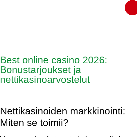
Best online casino 2026:
Bonustarjoukset ja
nettikasinoarvostelut
Nettikasinoiden markkinointi:
Miten se toimii?