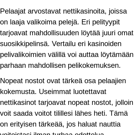
Pelaajat arvostavat nettikasinoita, joissa
on laaja valikoima pelejä. Eri pelityypit
tarjoavat mahdollisuuden löytää juuri omat
suosikkipelinsä. Vertailu eri kasinoiden
pelivalikoimien välillä voi auttaa löytämään
parhaan mahdollisen pelikokemuksen.
Nopeat nostot ovat tärkeä osa pelaajien
kokemusta. Useimmat luotettavat
nettikasinot tarjoavat nopeat nostot, jolloin
voit saada voitot tilillesi lähes heti. Tämä
on erityisen tärkeää, jos haluat nauttia
voitoistasi ilman turhaa odottelua.