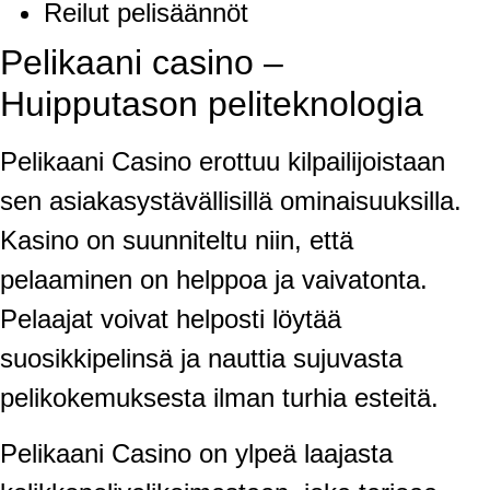
Reilut pelisäännöt
Pelikaani casino –
Huipputason peliteknologia
Pelikaani Casino erottuu kilpailijoistaan
sen asiakasystävällisillä ominaisuuksilla.
Kasino on suunniteltu niin, että
pelaaminen on helppoa ja vaivatonta.
Pelaajat voivat helposti löytää
suosikkipelinsä ja nauttia sujuvasta
pelikokemuksesta ilman turhia esteitä.
Pelikaani Casino on ylpeä laajasta