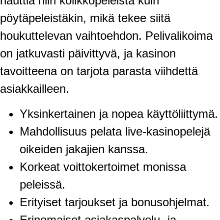
nauttia niin kolikkopeleistä kuin
pöytäpeleistäkin, mikä tekee siitä
houkuttelevan vaihtoehdon. Pelivalikoima
on jatkuvasti päivittyvä, ja kasinon
tavoitteena on tarjota parasta viihdettä
asiakkailleen.
Yksinkertainen ja nopea käyttöliittymä.
Mahdollisuus pelata live-kasinopelejä
oikeiden jakajien kanssa.
Korkeat voittokertoimet monissa
peleissä.
Erityiset tarjoukset ja bonusohjelmat.
Erinomaiset asiakaspalvelu- ja