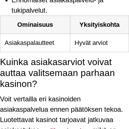
tukipalvelut.
Ominaisuus
Yksityiskohta
Asiakaspalautteet
Hyvät arviot
Kuinka asiakasarviot voivat
auttaa valitsemaan parhaan
kasinon?
Voit vertailla eri kasinoiden
asiakaspalvelua ennen päätöksen tekoa.
Luotettavat kasinot tarjoavat jatkuvaa