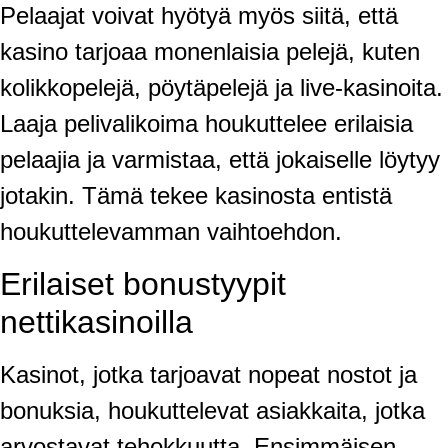
Pelaajat voivat hyötyä myös siitä, että
kasino tarjoaa monenlaisia pelejä, kuten
kolikkopelejä, pöytäpelejä ja live-kasinoita.
Laaja pelivalikoima houkuttelee erilaisia
pelaajia ja varmistaa, että jokaiselle löytyy
jotakin. Tämä tekee kasinosta entistä
houkuttelevamman vaihtoehdon.
Erilaiset bonustyypit
nettikasinoilla
Kasinot, jotka tarjoavat nopeat nostot ja
bonuksia, houkuttelevat asiakkaita, jotka
arvostavat tehokkuutta. Ensimmäisen