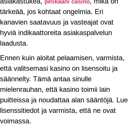
asiakastukea,
, mikä on
pelikaani casino
tärkeää, jos kohtaat ongelmia. Eri
kanavien saatavuus ja vasteajat ovat
hyviä indikaattoreita asiakaspalvelun
laadusta.
Ennen kuin aloitat pelaamisen, varmista,
että valitsemasi kasino on lisensoitu ja
säännelty. Tämä antaa sinulle
mielenrauhan, että kasino toimii lain
puitteissa ja noudattaa alan sääntöjä. Lue
lisenssitiedot ja varmista, että ne ovat
voimassa.