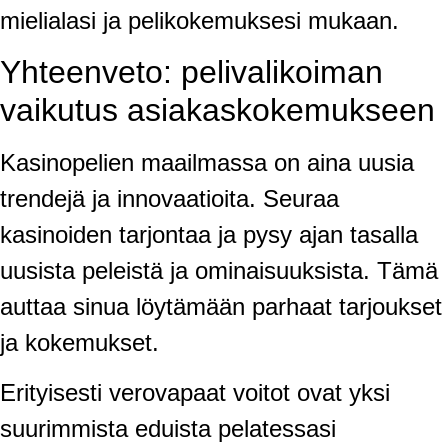
mielialasi ja pelikokemuksesi mukaan.
Yhteenveto: pelivalikoiman
vaikutus asiakaskokemukseen
Kasinopelien maailmassa on aina uusia
trendejä ja innovaatioita. Seuraa
kasinoiden tarjontaa ja pysy ajan tasalla
uusista peleistä ja ominaisuuksista. Tämä
auttaa sinua löytämään parhaat tarjoukset
ja kokemukset.
Erityisesti verovapaat voitot ovat yksi
suurimmista eduista pelatessasi