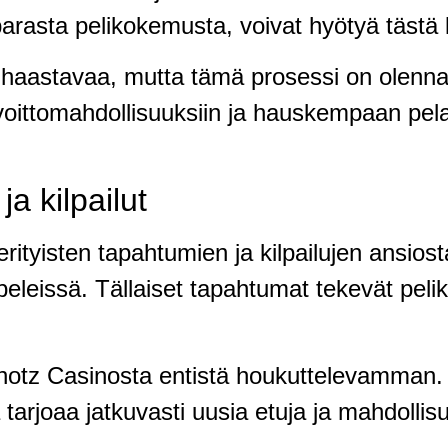
parasta pelikokemusta, voivat hyötyä tästä 
olla haastavaa, mutta tämä prosessi on olen
 voittomahdollisuuksiin ja hauskempaan pel
a kilpailut
rityisten tapahtumien ja kilpailujen ansiosta
ri peleissä. Tällaiset tapahtumat tekevät pe
hotz Casinosta entistä houkuttelevamman. Va
a tarjoaa jatkuvasti uusia etuja ja mahdollis