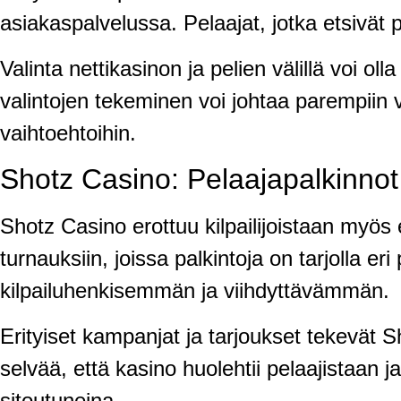
asiakaspalvelussa. Pelaajat, jotka etsivät 
Valinta nettikasinon ja pelien välillä voi 
valintojen tekeminen voi johtaa parempiin
vaihtoehtoihin.
Shotz Casino: Pelaajapalkinnot j
Shotz Casino erottuu kilpailijoistaan myös e
turnauksiin, joissa palkintoja on tarjolla e
kilpailuhenkisemmän ja viihdyttävämmän.
Erityiset kampanjat ja tarjoukset tekevät S
selvää, että kasino huolehtii pelaajistaan j
sitoutuneina.