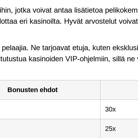
ihin, jotka voivat antaa lisätietoa peliko
odottaa eri kasinoilta. Hyvät arvostelut voi
pelaajia. Ne tarjoavat etuja, kuten eksklusi
a tutustua kasinoiden VIP-ohjelmiin, sillä n
Bonusten ehdot
30x
25x