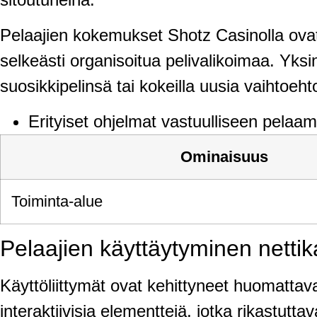
Pelaajien kokemukset Shotz Casinolla ovat 
selkeästi organisoitua pelivalikoimaa. Yksi
suosikkipelinsä tai kokeilla uusia vaihtoeht
Erityiset ohjelmat vastuulliseen pelaa
Ominaisuus
Toiminta-alue
Pelaajien käyttäytyminen nettik
Käyttöliittymät ovat kehittyneet huomattava
interaktiivisia elementtejä, jotka rikastutt