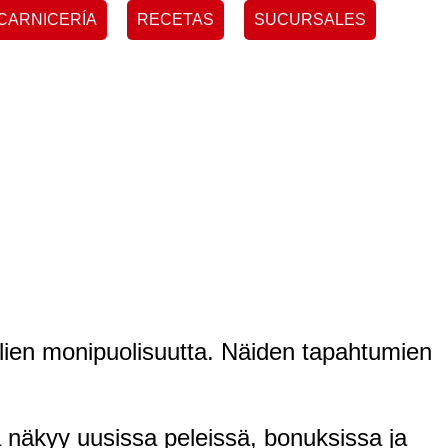
CARNICERÍA
RECETAS
SUCURSALES
pelien monipuolisuutta. Näiden tapahtumien
mä näkyy uusissa peleissä, bonuksissa ja