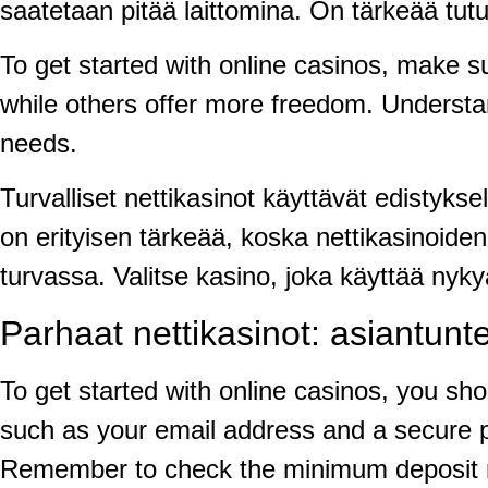
saatetaan pitää laittomina. On tärkeää tu
To get started with online casinos, make su
while others offer more freedom. Understan
needs.
Turvalliset nettikasinot käyttävät edistykse
on erityisen tärkeää, koska nettikasinoiden
turvassa. Valitse kasino, joka käyttää nykya
Parhaat nettikasinot: asiantunte
To get started with online casinos, you sho
such as your email address and a secure 
Remember to check the minimum deposit re