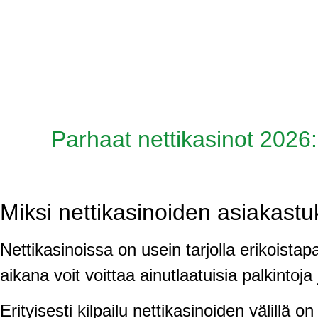
Parhaat nettikasinot 2026: 
Miksi nettikasinoiden asiakastu
Nettikasinoissa on usein tarjolla erikoista
aikana voit voittaa ainutlaatuisia palkintoja j
Erityisesti kilpailu nettikasinoiden välillä