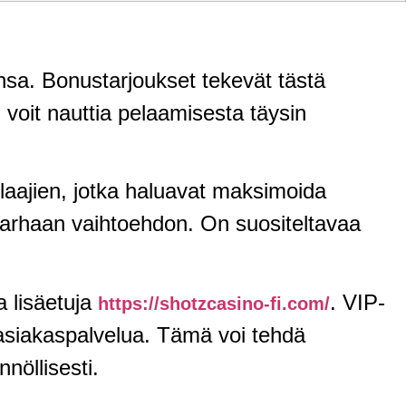
ansa. Bonustarjoukset tekevät tästä
 voit nauttia pelaamisesta täysin
aajien, jotka haluavat maksimoida
 parhaan vaihtoehdon. On suositeltavaa
a lisäetuja
. VIP-
https://shotzcasino-fi.com/
asiakaspalvelua. Tämä voi tehdä
nöllisesti.