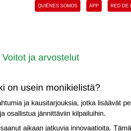
QUIÉNES SOMOS
APP
RED DE 
Voitot ja arvostelut
ki on usein monikielistä?
pahtumia ja kausitarjouksia, jotka lisäävät 
a osallistua jännittäviin kilpailuihin.
 on saanut aikaan jatkuvia innovaatioita. Tä