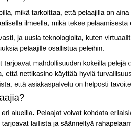
illa, mikä tarkoittaa, että pelaajilla on aina
uaalisella ilmeellä, mikä tekee pelaamisesta
vasti, ja uusia teknologioita, kuten virtuaal
sia pelaajille osallistua peleihin.
t tarjoavat mahdollisuuden kokeilla pelejä
, että nettikasino käyttää hyviä turvallisuu
ta, että asiakaspalvelu on helposti tavoite
aajia?
eri alueilla. Pelaajat voivat kohdata erilaisia
rjoavat laillista ja säänneltyä rahapelaami