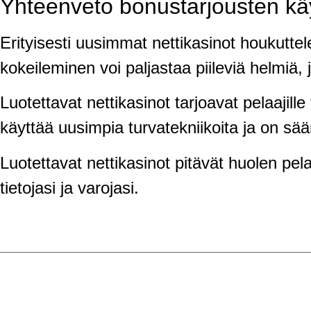
Yhteenveto bonustarjousten käy
Erityisesti uusimmat nettikasinot houkuttele
kokeileminen voi paljastaa piileviä helmiä, 
Luotettavat nettikasinot tarjoavat pelaajill
käyttää uusimpia turvatekniikoita ja on s
Luotettavat nettikasinot pitävät huolen pela
tietojasi ja varojasi.