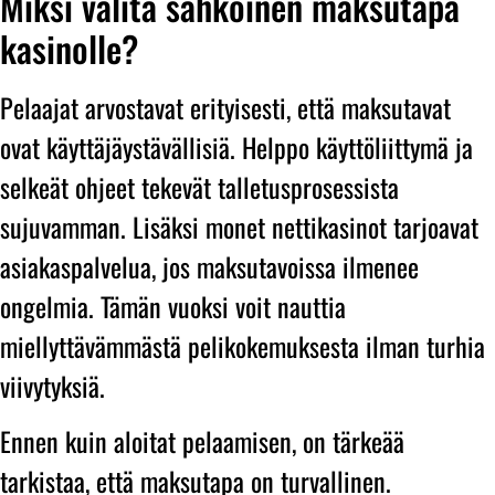
Miksi valita sähköinen maksutapa
kasinolle?
Pelaajat arvostavat erityisesti, että maksutavat
ovat käyttäjäystävällisiä. Helppo käyttöliittymä ja
selkeät ohjeet tekevät talletusprosessista
sujuvamman. Lisäksi monet nettikasinot tarjoavat
asiakaspalvelua, jos maksutavoissa ilmenee
ongelmia. Tämän vuoksi voit nauttia
miellyttävämmästä pelikokemuksesta ilman turhia
viivytyksiä.
Ennen kuin aloitat pelaamisen, on tärkeää
tarkistaa, että maksutapa on turvallinen.