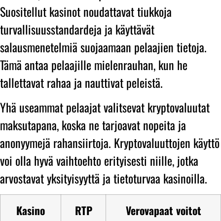
Suositellut kasinot noudattavat tiukkoja
turvallisuusstandardeja ja käyttävät
salausmenetelmiä suojaamaan pelaajien tietoja.
Tämä antaa pelaajille mielenrauhan, kun he
tallettavat rahaa ja nauttivat peleistä.
Yhä useammat pelaajat valitsevat kryptovaluutat
maksutapana, koska ne tarjoavat nopeita ja
anonyymejä rahansiirtoja. Kryptovaluuttojen käyttö
voi olla hyvä vaihtoehto erityisesti niille, jotka
arvostavat yksityisyyttä ja tietoturvaa kasinoilla.
Kasino
RTP
Verovapaat voitot