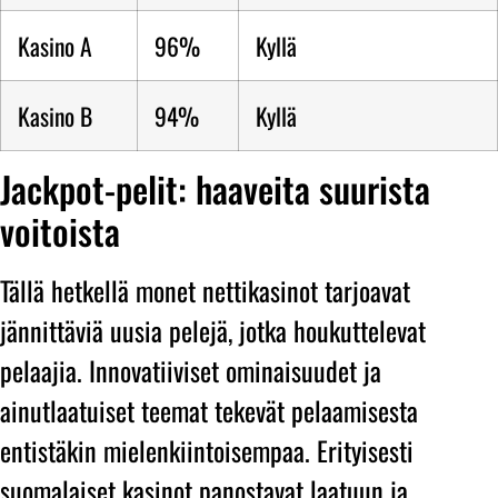
Kasino A
96%
Kyllä
Kasino B
94%
Kyllä
Jackpot-pelit: haaveita suurista
voitoista
Tällä hetkellä monet nettikasinot tarjoavat
jännittäviä uusia pelejä, jotka houkuttelevat
pelaajia. Innovatiiviset ominaisuudet ja
ainutlaatuiset teemat tekevät pelaamisesta
entistäkin mielenkiintoisempaa. Erityisesti
suomalaiset kasinot panostavat laatuun ja