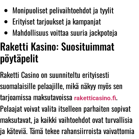
Monipuoliset pelivaihtoehdot ja tyylit
Erityiset tarjoukset ja kampanjat
Mahdollisuus voittaa suuria jackpoteja
Raketti Kasino: Suosituimmat
pöytäpelit
Raketti Casino on suunniteltu erityisesti
suomalaisille pelaajille, mikä näkyy myös sen
tarjoamissa maksutavoissa
.
raketticasino.fi
Pelaajat voivat valita itselleen parhaiten sopivat
maksutavat, ja kaikki vaihtoehdot ovat turvallisia
ja käteviä. Tämä tekee rahansiirroista vaivattomia