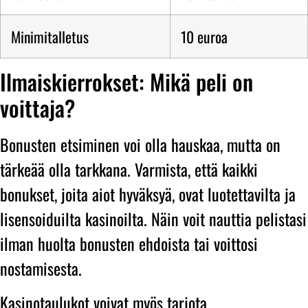
Minimitalletus
10 euroa
Ilmaiskierrokset: Mikä peli on
voittaja?
Bonusten etsiminen voi olla hauskaa, mutta on
tärkeää olla tarkkana. Varmista, että kaikki
bonukset, joita aiot hyväksyä, ovat luotettavilta ja
lisensoiduilta kasinoilta. Näin voit nauttia pelistasi
ilman huolta bonusten ehdoista tai voittosi
nostamisesta.
Kasinotaulukot voivat myös tarjota