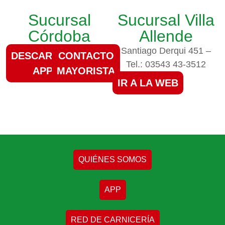
Sucursal
Sucursal Villa
Córdoba
Allende
Santiago Derqui 451 –
DESCARGAR
CONTACTO
Tel.: 03543 43-3512
APP
MAYORISTA
IR A LA WEB
QUIÉNES SOMOS
APP
RED DE CARNICERÍA