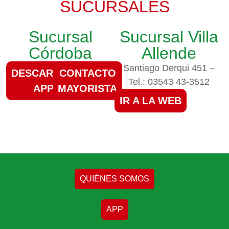
SUCURSALES
Sucursal
Sucursal Villa
Córdoba
Allende
Santiago Derqui 451 –
DESCARGAR
CONTACTO
Tel.: 03543 43-3512
APP
MAYORISTA
IR A LA WEB
QUIÉNES SOMOS
APP