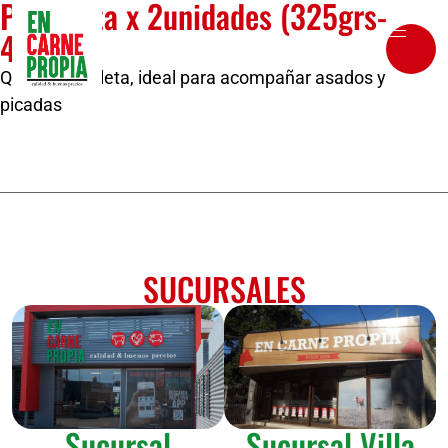
Provoleta x 2unidades (325grs-
400grs)
Queso provoleta, ideal para acompañar asados y
picadas
SUCURSALES
Sucursal
Sucursal Villa