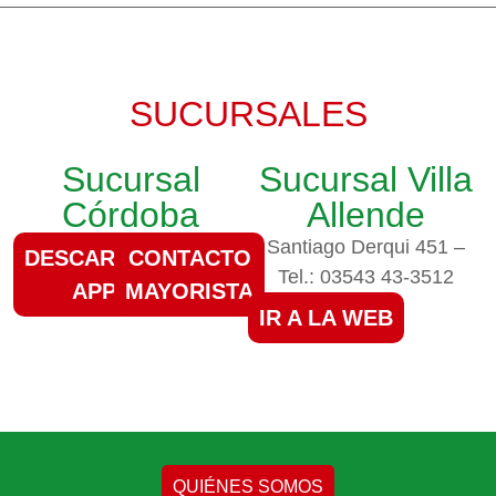
SUCURSALES
Sucursal
Sucursal Villa
Córdoba
Allende
Santiago Derqui 451 –
DESCARGAR
CONTACTO
Tel.: 03543 43-3512
APP
MAYORISTA
IR A LA WEB
QUIÉNES SOMOS